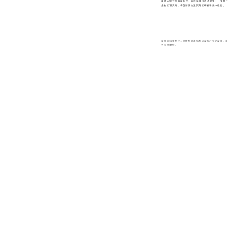
面对天枢书院首届新生，陈利军提出两点期望：一要像“
企业实习实践，将创新想法置于真实研发场景中检验。
爱尚家科技专注石墨烯热管理技术研发与产业化发展，是
务承担单位。