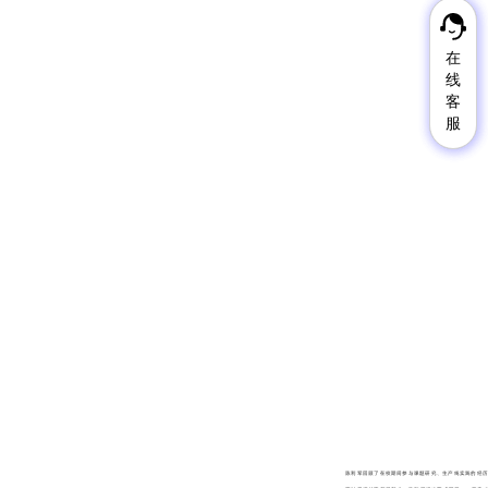
在
在
线
线
客
客
服
服
陈利军回顾了在校期间参与课题研究、生产线实践的经历