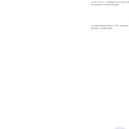
2025年9月7日上午，北京信息科技大学2025级
热烈欢迎和祝贺，寄予莘莘学子殷切期望。
北京创新爱尚家科技股份有限公司（简称：爱尚家科技）
重实践创新、勇于探索未知领域。