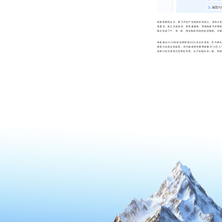
标准的顺利出台，离不开全产业链的协同发力。清华大
贵意见；浙江天成自控、舒茨曼座椅、芜湖瑞泰汽车零
真正形成了产、学、研、用全链条协同的良好格局。中国
本标准从2024年启动预研到2026年正式发布，作
更是行业担当的彰显。作为国家级专精特新重点"小巨人
发挥行业引领和示范带动作用，与产业链伙伴一道，持续