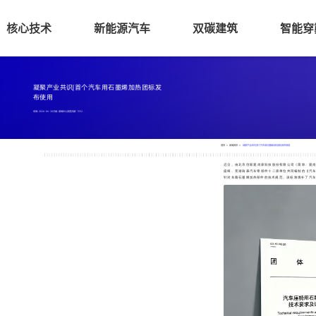
核心技术
新能源汽车
双碳建筑
智能穿
凝聚产业共识|首个汽车用石墨烯加热团标发
布使用
时间: 2026-06-30
分类: 新闻中心
浏览次数:
1552
首页
>
新闻资讯
>
凝聚产业共识|首个汽车用石墨烯加热团标发布使用
近日，由北京创新爱尚家科技股份有限公司（简称：爱
座椅、芜湖瑞泰汽车零部件十二家单位共同编制的《汽车
针对车载石墨烯加热部件的技术规范，该标准填补了汽车